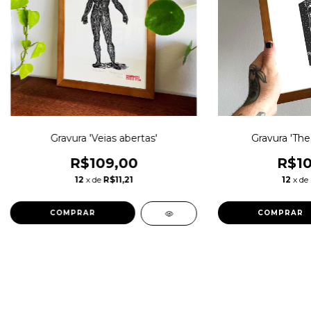
Gravura 'Veias abertas'
Gravura 'The
R$109,00
R$10
12
x de
R$11,21
12
x de
COMPRAR
COMPRAR