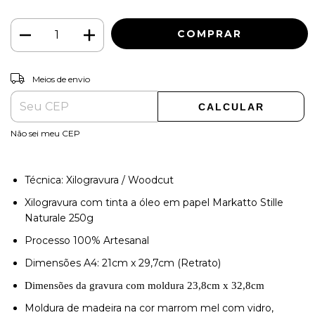
ALTERAR CEP
Entregas para o CEP:
Meios de envio
CALCULAR
Não sei meu CEP
Técnica: Xilogravura / Woodcut
Xilogravura com tinta a óleo em papel Markatto Stille
Naturale 250g
Processo 100% Artesanal
Dimensões A4: 21cm x 29,7cm (Retrato)
Dimensões da gravura com moldura 23,8cm x 32,8cm
Moldura de madeira na cor marrom mel com vidro,