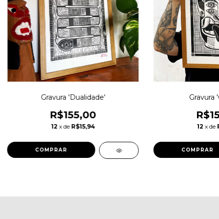
Gravura 'Dualidade'
Gravura '
R$155,00
R$15
12
x de
R$15,94
12
x de
COMPRAR
COMPRAR