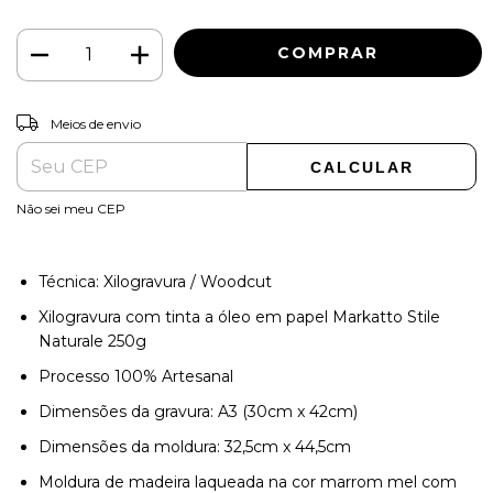
ALTERAR CEP
Entregas para o CEP:
Meios de envio
CALCULAR
Não sei meu CEP
Técnica: Xilogravura / Woodcut
Xilogravura com tinta a óleo em papel Markatto Stile
Naturale 250g
Processo 100% Artesanal
Dimensões da gravura: A3 (30cm x 42cm)
Dimensões da moldura: 32,5cm x 44,5cm
Moldura de madeira laqueada na cor marrom mel com