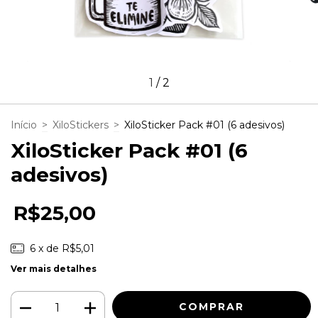
1
/
2
Início
>
XiloStickers
>
XiloSticker Pack #01 (6 adesivos)
XiloSticker Pack #01 (6
adesivos)
R$25,00
6
x de
R$5,01
Ver mais detalhes