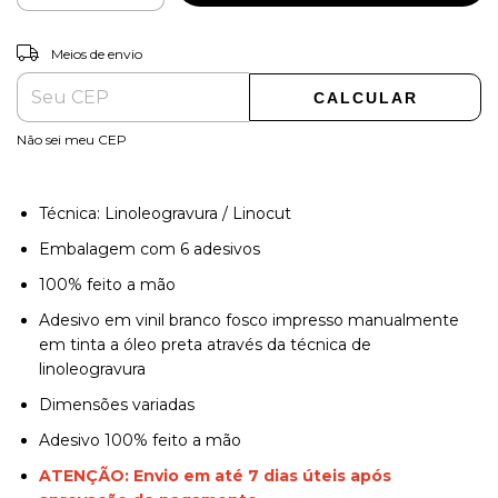
ALTERAR CEP
Entregas para o CEP:
Meios de envio
CALCULAR
Não sei meu CEP
Técnica: Linoleogravura / Linocut
Embalagem com 6 adesivos
100% feito a mão
Adesivo em vinil branco fosco impresso manualmente
em tinta a óleo preta através da técnica de
linoleogravura
Dimensões variadas
Adesivo 100% feito a mão
ATENÇÃO: Envio em até 7 dias úteis após